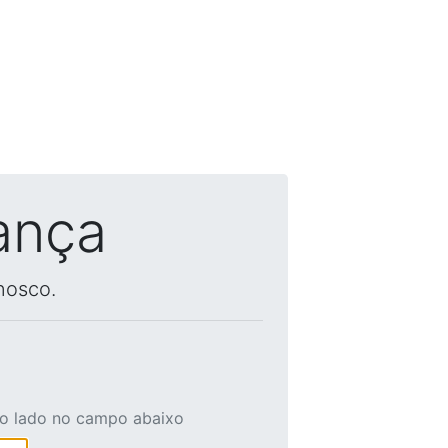
ança
nosco.
ao lado no campo abaixo