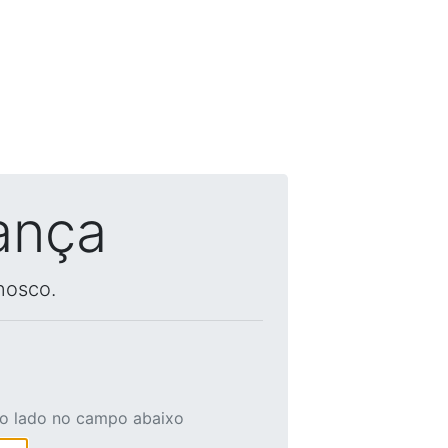
ança
nosco.
ao lado no campo abaixo